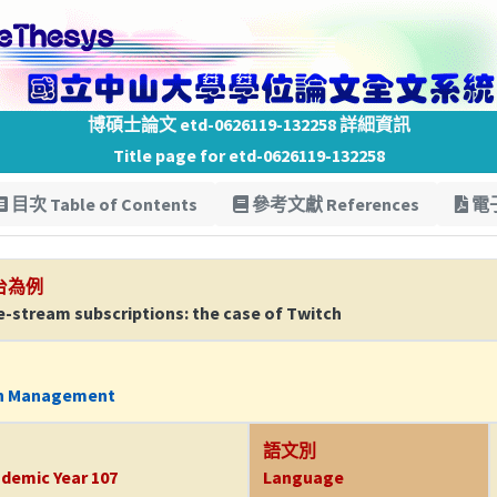
博碩士論文 etd-0626119-132258 詳細資訊
Title page for etd-0626119-132258
目次 Table of Contents
參考文獻 References
電子
台為例
ve-stream subscriptions: the case of Twitch
on Management
語文別
demic Year 107
Language