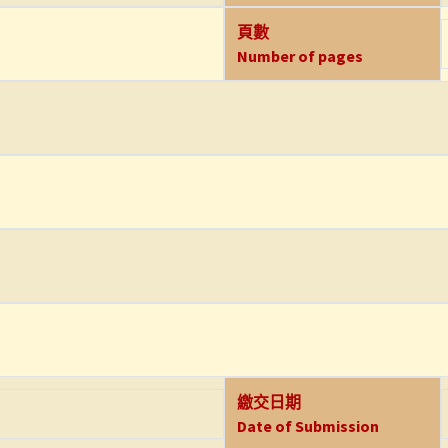
頁數
Number of pages
繳交日期
Date of Submission