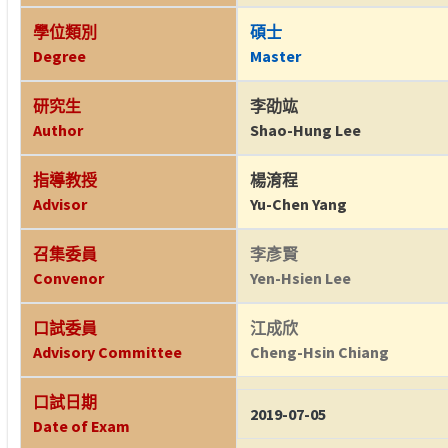
學位類別
碩士
Degree
Master
研究生
李劭竑
Author
Shao-Hung Lee
指導教授
楊淯程
Advisor
Yu-Chen Yang
召集委員
李彥賢
Convenor
Yen-Hsien Lee
口試委員
江成欣
Advisory Committee
Cheng-Hsin Chiang
口試日期
2019-07-05
Date of Exam