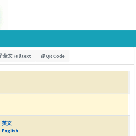
全文 Fulltext
QR Code
英文
English