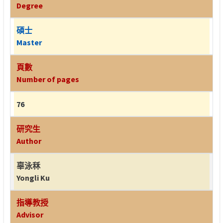
Degree
碩士
Master
頁數
Number of pages
76
研究生
Author
辜泳秝
Yongli Ku
指導教授
Advisor