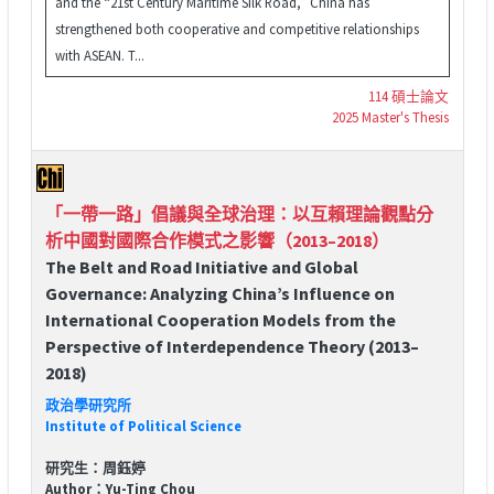
and the “21st Century Maritime Silk Road,” China has
strengthened both cooperative and competitive relationships
with ASEAN. T...
114 碩士論文
2025 Master's Thesis
「一帶一路」倡議與全球治理：以互賴理論觀點分
析中國對國際合作模式之影響（2013–2018）
The Belt and Road Initiative and Global
Governance: Analyzing China’s Influence on
International Cooperation Models from the
Perspective of Interdependence Theory (2013–
2018)
政治學研究所
Institute of Political Science
研究生：周鈺婷
Author：Yu-Ting Chou