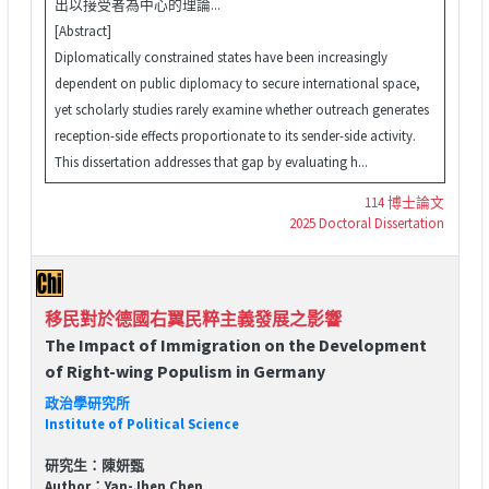
出以接受者為中心的理論...
[Abstract]
Diplomatically constrained states have been increasingly
dependent on public diplomacy to secure international space,
yet scholarly studies rarely examine whether outreach generates
reception-side effects proportionate to its sender-side activity.
This dissertation addresses that gap by evaluating h...
114 博士論文
2025 Doctoral Dissertation
移民對於德國右翼民粹主義發展之影響
The Impact of Immigration on the Development
of Right-wing Populism in Germany
政治學研究所
Institute of Political Science
研究生：陳妍甄
Author：Yan-Jhen Chen