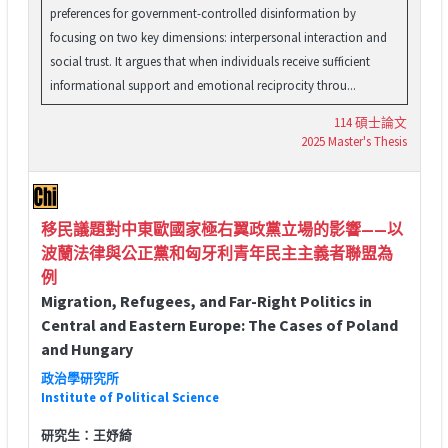
preferences for government-controlled disinformation by
focusing on two key dimensions: interpersonal interaction and
social trust. It argues that when individuals receive sufficient
informational support and emotional reciprocity throu...
114 碩士論文
2025 Master's Thesis
移民議題對中東歐國家極右翼政黨立場的影響——以
波蘭法律與公正黨和匈牙利青年民主主義者聯盟為
例
Migration, Refugees, and Far-Right Politics in
Central and Eastern Europe: The Cases of Poland
and Hungary
政治學研究所
Institute of Political Science
研究生：王妤綺