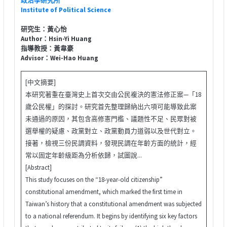
Institute of Political Science
研究生：黃心怡
Author：Hsin-Yi Huang
指導教授：黃韋豪
Advisor：Wei-Hao Huang
[中文摘要]
本研究著重在臺灣史上首次交由公民複決的憲法修正案—「18
歲公民權」的探討。研究首先整理歸納出六項可能導致此案
未通過的原因，其包含高修憲門檻、議題性不足、民眾對被
選舉權的疑慮、政黨對立、政黨動員力道弱以及世代對立。
接著，檢視三份民調資料，發現民調在年齡方面的統計，經
常以固定年齡級距為分析依歸，試圖說...
[Abstract]
This study focuses on the “18-year-old citizenship”
constitutional amendment, which marked the first time in
Taiwan’s history that a constitutional amendment was subjected
to a national referendum. It begins by identifying six key factors