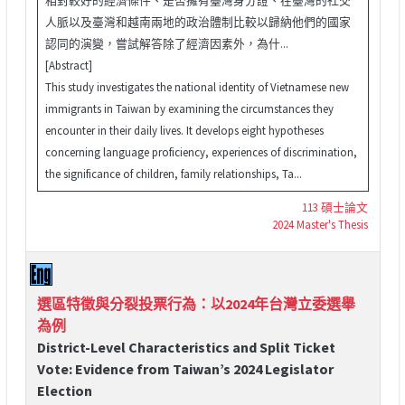
人脈以及臺灣和越南兩地的政治體制比較以歸納他們的國家
認同的演變，嘗試解答除了經濟因素外，為什...
[Abstract]
This study investigates the national identity of Vietnamese new
immigrants in Taiwan by examining the circumstances they
encounter in their daily lives. It develops eight hypotheses
concerning language proficiency, experiences of discrimination,
the significance of children, family relationships, Ta...
113 碩士論文
2024 Master's Thesis
選區特徵與分裂投票行為：以2024年台灣立委選舉
為例
District-Level Characteristics and Split Ticket
Vote: Evidence from Taiwan’s 2024 Legislator
Election