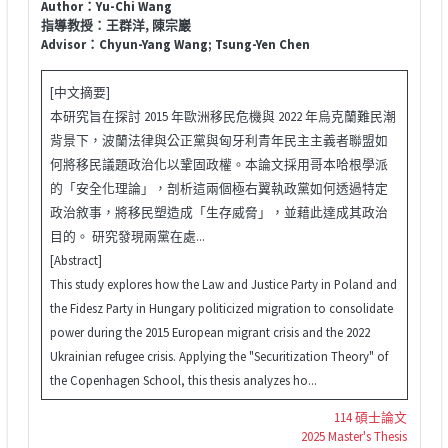
Author：Yu-Chi Wang
指導教授：王群洋, 陳宗巖
Advisor：Chyun-Yang Wang; Tsung-Yen Chen
[中文摘要]
本研究旨在探討 2015 年歐洲移民危機與 2022 年烏克蘭難民潮
背景下，波蘭法律與公正黨與匈牙利青年民主主義者聯盟如
何將移民議題政治化以鞏固政權。本論文採用哥本哈根學派
的「安全化理論」，剖析這兩個極右翼執政黨如何透過特定
政治敘事，將移民塑造成「生存威脅」，並藉此達成其政治
目的。 研究發現兩黨在處...
[Abstract]
This study explores how the Law and Justice Party in Poland and
the Fidesz Party in Hungary politicized migration to consolidate
power during the 2015 European migrant crisis and the 2022
Ukrainian refugee crisis. Applying the "Securitization Theory" of
the Copenhagen School, this thesis analyzes ho...
114 碩士論文
2025 Master's Thesis