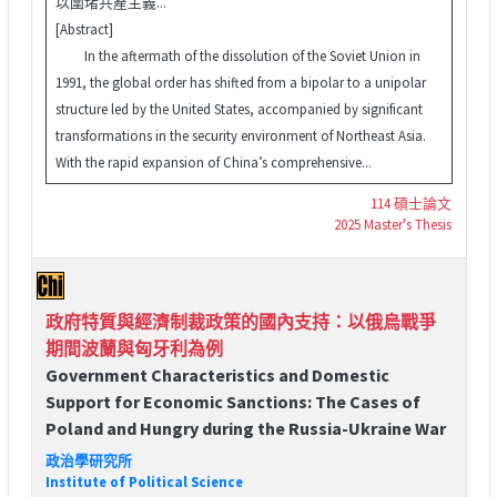
以圍堵共產主義...
[Abstract]
In the aftermath of the dissolution of the Soviet Union in
1991, the global order has shifted from a bipolar to a unipolar
structure led by the United States, accompanied by significant
transformations in the security environment of Northeast Asia.
With the rapid expansion of China’s comprehensive...
114 碩士論文
2025 Master's Thesis
政府特質與經濟制裁政策的國內支持：以俄烏戰爭
期間波蘭與匈牙利為例
Government Characteristics and Domestic
Support for Economic Sanctions: The Cases of
Poland and Hungry during the Russia-Ukraine War
政治學研究所
Institute of Political Science