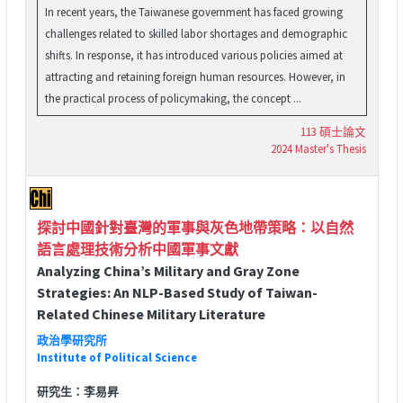
In recent years, the Taiwanese government has faced growing
challenges related to skilled labor shortages and demographic
shifts. In response, it has introduced various policies aimed at
attracting and retaining foreign human resources. However, in
the practical process of policymaking, the concept ...
113 碩士論文
2024 Master's Thesis
探討中國針對臺灣的軍事與灰色地帶策略：以自然
語言處理技術分析中國軍事文獻
Analyzing China’s Military and Gray Zone
Strategies: An NLP-Based Study of Taiwan-
Related Chinese Military Literature
政治學研究所
Institute of Political Science
研究生：李易昇