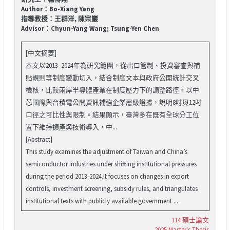
Author：Bo-Xiang Yang
指導教授：王群洋, 陳宗巖
Advisor：Chyun-Yang Wang; Tsung-Yen Chen
[中文摘要]
本文以2013–2024年為研究範圍，從出口管制、投資審查與補
貼規則等制度變動切入，結合制度文本與政府公開統計交叉
檢核，比較兩岸半導體產業在制度壓力下的調整路徑。以中
芯國際與台積電公開資訊補強企業層級證據，說明8吋與12吋
口徑之可比性與限制。結果顯示，臺灣多在既有全球分工位
置下維持擴產與技術導入，中...
[Abstract]
This study examines the adjustment of Taiwan and China’s
semiconductor industries under shifting institutional pressures
during the period 2013-2024.It focuses on changes in export
controls, investment screening, subsidy rules, and triangulates
institutional texts with publicly available government ...
114 碩士論文
2025 Master's Thesis