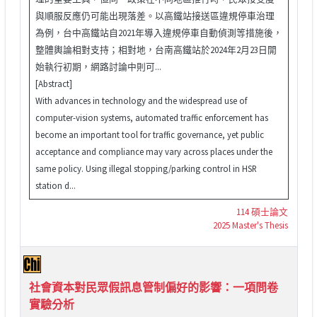
與順服反應仍可能出現落差。以高鐵站接送區違規停車治理
為例，台中高鐵站自2021年導入違規停車自動偵測等措施後，
整體輿論相對支持；相對地，台南高鐵站於2024年2月23日開
始執行初期，網路討論中則可...
[Abstract]
With advances in technology and the widespread use of
computer-vision systems, automated traffic enforcement has
become an important tool for traffic governance, yet public
acceptance and compliance may vary across places under the
same policy. Using illegal stopping/parking control in HSR
station d...
114 碩士論文
2025 Master's Thesis
社會資本對民眾假訊息管制偏好的影響：一項問卷
實驗分析