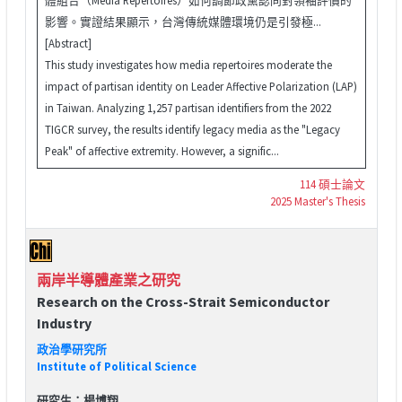
影響。實證結果顯示，台灣傳統媒體環境仍是引發極...
[Abstract]
This study investigates how media repertoires moderate the
impact of partisan identity on Leader Affective Polarization (LAP)
in Taiwan. Analyzing 1,257 partisan identifiers from the 2022
TIGCR survey, the results identify legacy media as the "Legacy
Peak" of affective extremity. However, a signific...
114 碩士論文
2025 Master's Thesis
兩岸半導體產業之研究
Research on the Cross-Strait Semiconductor
Industry
政治學研究所
Institute of Political Science
研究生：楊博翔