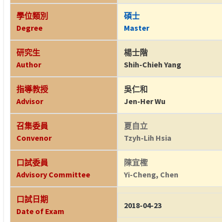
學位類別
碩士
Degree
Master
研究生
楊士階
Author
Shih-Chieh Yang
指導教授
吳仁和
Advisor
Jen-Her Wu
召集委員
夏自立
Convenor
Tzyh-Lih Hsia
口試委員
陳宜檉
Advisory Committee
Yi-Cheng, Chen
口試日期
2018-04-23
Date of Exam