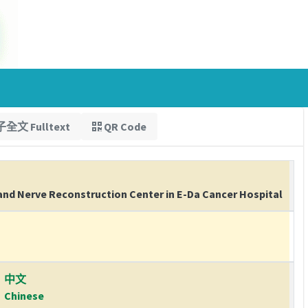
全文 Fulltext
QR Code
and Nerve Reconstruction Center in E-Da Cancer Hospital
中文
Chinese