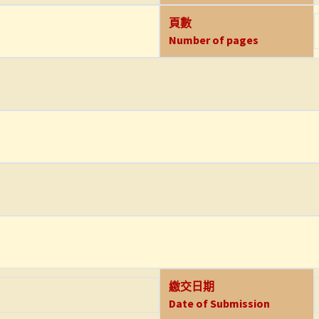
頁數
Number of pages
繳交日期
Date of Submission