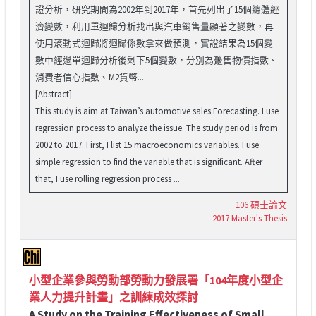
證分析，研究期間為2002年到2017年，首先列出了15個總體經
濟變數，利用單迴歸分析找出與汽車銷售量顯著之變數，再
使用滾動式迴歸將迴歸係數拿來做預測，實證結果為15個變
數中經過單迴歸分析後剩下5個變數，分別為躉售物價指數、
消費者信心指數、M2貨幣...
[Abstract]
This study is aim at Taiwan’s automotive sales Forecasting. I use
regression process to analyze the issue. The study period is from
2002 to 2017. First, I list 15 macroeconomics variables. I use
simple regression to find the variable that is significant. After
that, I use rolling regression process ...
106 碩士論文
2017 Master's Thesis
小型企業參與勞動部勞動力發展署「104年度小型企
業人力提升計畫」之訓練成效探討
A Study on the Training Effectiveness of Small