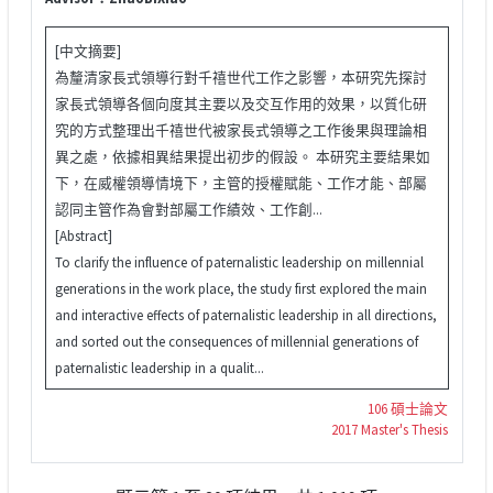
[中文摘要]
為釐清家長式領導行對千禧世代工作之影響，本研究先探討
家長式領導各個向度其主要以及交互作用的效果，以質化研
究的方式整理出千禧世代被家長式領導之工作後果與理論相
異之處，依據相異結果提出初步的假設。 本研究主要結果如
下，在威權領導情境下，主管的授權賦能、工作才能、部屬
認同主管作為會對部屬工作績效、工作創...
[Abstract]
To clarify the influence of paternalistic leadership on millennial
generations in the work place, the study first explored the main
and interactive effects of paternalistic leadership in all directions,
and sorted out the consequences of millennial generations of
paternalistic leadership in a qualit...
106 碩士論文
2017 Master's Thesis