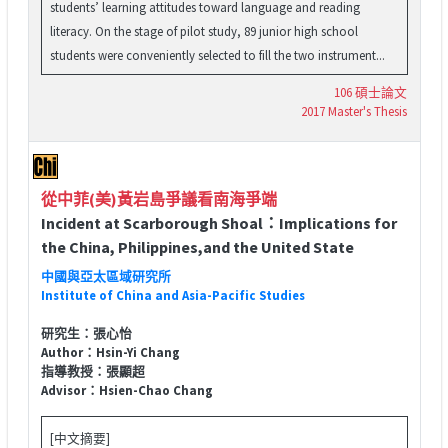
students’ learning attitudes toward language and reading
literacy. On the stage of pilot study, 89 junior high school
students were conveniently selected to fill the two instrument...
106 碩士論文
2017 Master's Thesis
從中菲(美)黃岩島爭議看南海爭端
Incident at Scarborough Shoal：Implications for
the China, Philippines,and the United State
中國與亞太區域研究所
Institute of China and Asia-Pacific Studies
研究生：張心怡
Author：Hsin-Yi Chang
指導教授：張顯超
Advisor：Hsien-Chao Chang
[中文摘要]