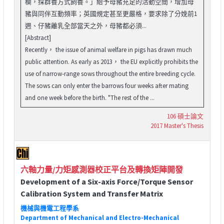
欄，採群養方式飼養。」給予母豬充足的活動空間，增加母
豬與同伴互動頻率；英國規定甚至更嚴格，要求除了分娩前1
週、仔豬離乳全部當天之外，母豬都必須...
[Abstract]
Recently， the issue of animal welfare in pigs has drawn much
public attention. As early as 2013， the EU explicitly prohibits the
use of narrow-range sows throughout the entire breeding cycle.
The sows can only enter the barrows four weeks after mating
and one week before the birth. "The rest of the ...
106 碩士論文
2017 Master's Thesis
六軸力量/力矩感測器校正平台及轉換矩陣開發
Development of a Six-axis Force/Torque Sensor
Calibration System and Transfer Matrix
機械與機電工程學系
Department of Mechanical and Electro-Mechanical