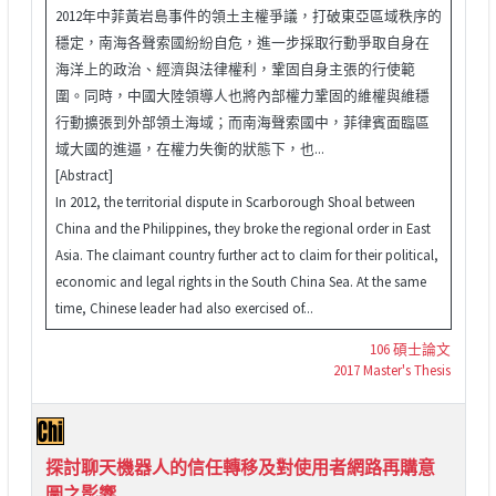
2012年中菲黃岩島事件的領土主權爭議，打破東亞區域秩序的
穩定，南海各聲索國紛紛自危，進一步採取行動爭取自身在
海洋上的政治、經濟與法律權利，鞏固自身主張的行使範
圍。同時，中國大陸領導人也將內部權力鞏固的維權與維穩
行動擴張到外部領土海域；而南海聲索國中，菲律賓面臨區
域大國的進逼，在權力失衡的狀態下，也...
[Abstract]
In 2012, the territorial dispute in Scarborough Shoal between
China and the Philippines, they broke the regional order in East
Asia. The claimant country further act to claim for their political,
economic and legal rights in the South China Sea. At the same
time, Chinese leader had also exercised of...
106 碩士論文
2017 Master's Thesis
探討聊天機器人的信任轉移及對使用者網路再購意
圖之影響