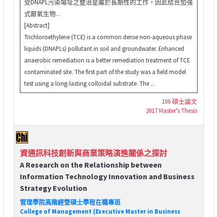
受DNAPL污染場址之整治是屬於長期性的工作，因此結合加強
式厭氧生物...
[Abstract]
Trichloroethylene (TCE) is a common dense non-aqueous phase
liquids (DNAPLs) pollutant in soil and groundwater. Enhanced
anaerobic remediation is a better remediation treatment of TCE
contaminated site. The first part of the study was a field model
test using a long-lasting colloidal substrate. The ...
106 碩士論文
2017 Master's Thesis
資通訊科技創新與商業策略演進關係之探討
A Research on the Relationship between
Information Technology Innovation and Business
Strategy Evolution
管理學院高階經營碩士學程在職專班
College of Management (Executive Master in Business