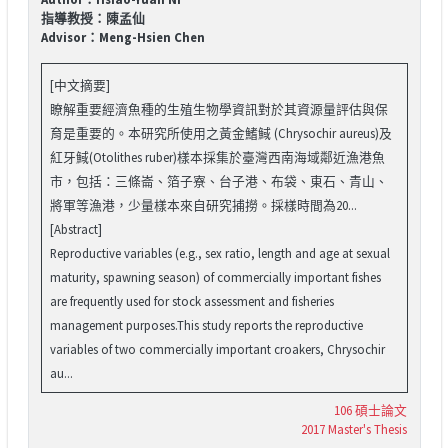
指導教授：陳孟仙
Advisor：Meng-Hsien Chen
[中文摘要]
瞭解重要經濟魚種的生殖生物學資訊對於其資源量評估與保
育是重要的。本研究所使用之黃金鰭䱛 (Chrysochir aureus)及
紅牙䱛(Otolithes ruber)樣本採集於臺灣西南海域鄰近漁港魚
市，包括：三條崙、箔子寮、台子港、布袋、東石、青山、
將軍等漁港，少量樣本來自研究捕撈。採樣時間為20...
[Abstract]
Reproductive variables (e.g., sex ratio, length and age at sexual
maturity, spawning season) of commercially important fishes
are frequently used for stock assessment and fisheries
management purposes.This study reports the reproductive
variables of two commercially important croakers, Chrysochir
au...
106 碩士論文
2017 Master's Thesis