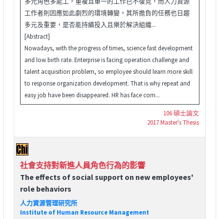
多元角色多能工，重複且單一的工作已不復見，而人力資源
工作者則因應如此劇烈的環境轉變，其所擔負的任務也日趨
多元及重要，是否能持續投入且樂於解決組織...
[Abstract]
Nowadays, with the progress of times, science fast development
and low birth rate. Enterprise is facing operation challenge and
talent acquisition problem, so employee should learn more skill
to response organization development. That is why repeat and
easy job have been disappeared. HR has face com...
106 碩士論文
2017 Master's Thesis
社會支持對新進人員角色行為的影響
The effects of social support on new employees'
role behaviors
人力資源管理研究所
Institute of Human Resource Management