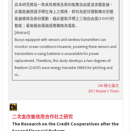
此本研究將設一款具有橫搖及俯仰脂雙自由度波浪獵能器，
此獵能器透過浮標在海上之橫搖、俯仰及起伏運動耦合到獵
能器橫搖及俯仰運動，藉此獵取浮標之三個自由度(3-DOF)的
動能；最後藉由電磁感應轉換為電能...
[Abstract]
Buoys equipped with sensors and wireless transmitters can
monitor ocean conditions However, powering these sensors and
transmitters is using batteries is unavailable for power
replacement. Therefore, this study develops a two-degrees-of-
freedom (2-DOF) wave energy harvester (WEH) for pitching and
ro...
106 碩士論文
2017 Master's Thesis
二次金改後信用合作社之研究
The Research on the Credit Cooperatives after the
Second Financial Reform