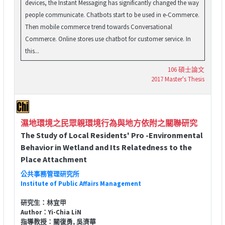
devices, the Instant Messaging has significantly changed the way
people communicate. Chatbots start to be used in e-Commerce.
Then mobile commerce trend towards Conversational
Commerce. Online stores use chatbot for customer service. In
this...
106 碩士論文
2017 Master's Thesis
濕地環境之民眾親環境行為與地方依附之關聯研究
The Study of Local Residents' Pro -Environmental
Behavior in Wetland and Its Relatedness to the
Place Attachment
公共事務管理研究所
Institute of Public Affairs Management
研究生：林宜甲
Author：Yi-Chia LiN
指導教授：關復勇, 吳濟華