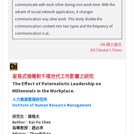
communicate with each other during non-work time. With the
advent of social network application, it changes
communication way after work. This study divides the
communication content into two types and the frequency of
communication is al...
106 碩士論文
2017 Master's Thesis
家長式領導對千禧世代工作影響之研究
The Effect of Paternalistic Leadership on
Millennials in the Workplace.
人力資源管理研究所
Institute of Human Resource Management
研究生：陳楷夫
Author：Kai-Fu Chen
指導教授：趙必孝
Advisor：ZhaoBiXiao