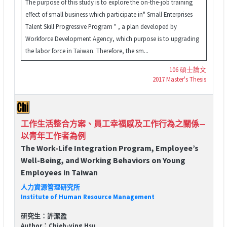
The purpose of this study is to explore the on-the-job training
effect of small business which participate in" Small Enterprises
Talent Skill Progressive Program " , a plan developed by
Workforce Development Agency, which purpose is to upgrading
the labor force in Taiwan. Therefore, the sm...
106 碩士論文
2017 Master's Thesis
工作生活整合方案、員工幸福感及工作行為之關係—
以青年工作者為例
The Work-Life Integration Program, Employee’s
Well-Being, and Working Behaviors on Young
Employees in Taiwan
人力資源管理研究所
Institute of Human Resource Management
研究生：許潔盈
Author：Chieh-ying Hsu