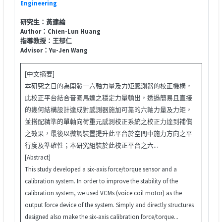
Engineering
研究生：黃建綸
Author：Chien-Lun Huang
指導教授：王郁仁
Advisor：Yu-Jen Wang
[中文摘要]
本研究之目的為開發一六軸力量及力矩感測器的校正機構，
此校正平台結合音圈馬達之穩定力量輸出，透過簡易且直接
的幾何結構設計達成對感測器施加可靠的六軸力量及力矩，
並搭配精準的單軸向荷重元感測校正系統之校正力達到補償
之效果，最後以微調裝置提升此平台於空間中施力方向之平
行度及準確性；本研究組裝於此校正平台之六...
[Abstract]
This study developed a six-axis force/torque sensor and a
calibration system. In order to improve the stability of the
calibration system, we used VCMs (voice coil motor) as the
output force device of the system. Simply and directly structures
designed also make the six-axis calibration force/torque...