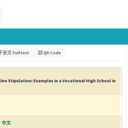
全文 Fulltext
QR Code
ine Stipulation: Examples in a Vocational High School in
中文