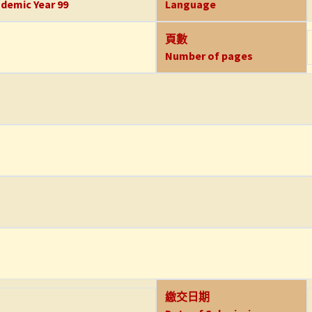
demic Year 99
Language
頁數
Number of pages
繳交日期