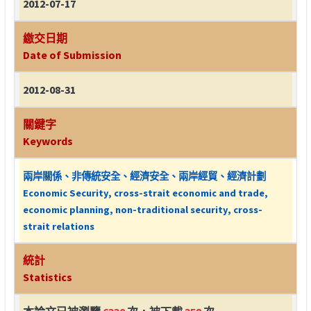
2012-07-17
繳交日期
Date of Submission
2012-08-31
關鍵字
Keywords
兩岸關係、非傳統安全、經濟安全、兩岸經貿、經濟計劃
Economic Security, cross-strait economic and trade,
economic planning, non-traditional security, cross-
strait relations
統計
Statistics