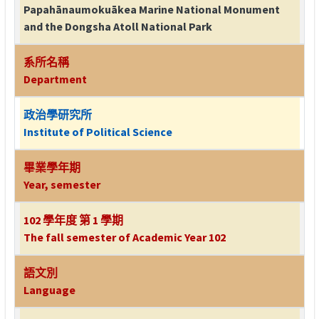
Papahānaumokuākea Marine National Monument
and the Dongsha Atoll National Park
系所名稱
Department
政治學研究所
Institute of Political Science
畢業學年期
Year, semester
102 學年度 第 1 學期
The fall semester of Academic Year 102
語文別
Language