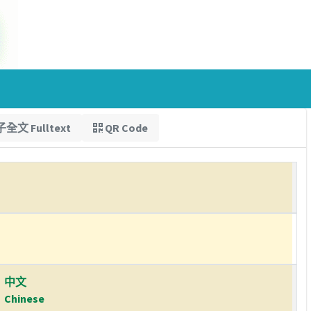
全文 Fulltext
QR Code
中文
Chinese