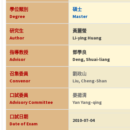
學位類別
碩士
Degree
Master
研究生
黃麗螢
Author
Li-ying Huang
指導教授
鄧學良
Advisor
Deng, Shuai-liang
召集委員
劉政山
Convenor
Liu, Cheng-Shan
口試委員
晏揚清
Advisory Committee
Yan Yang-qing
口試日期
2010-07-04
Date of Exam