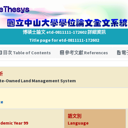
博碩士論文 etd-0811111-172602 詳細資訊
Title page for etd-0811111-172602
目次 Table of Contents
參考文獻 References
電子
析
State-Owned Land Management System
ce
語文別
demic Year 99
Language