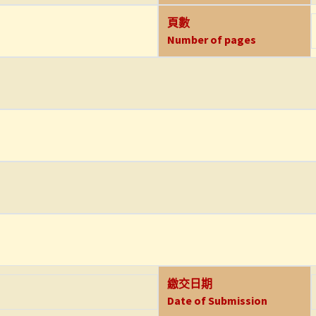
頁數
Number of pages
繳交日期
Date of Submission