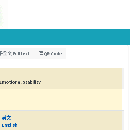
全文 Fulltext
QR Code
 Emotional Stability
英文
English