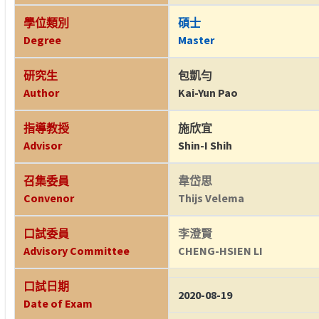
學位類別
碩士
Degree
Master
研究生
包凱勻
Author
Kai-Yun Pao
指導教授
施欣宜
Advisor
Shin-I Shih
召集委員
韋岱思
Convenor
Thijs Velema
口試委員
李澄賢
Advisory Committee
CHENG-HSIEN LI
口試日期
2020-08-19
Date of Exam