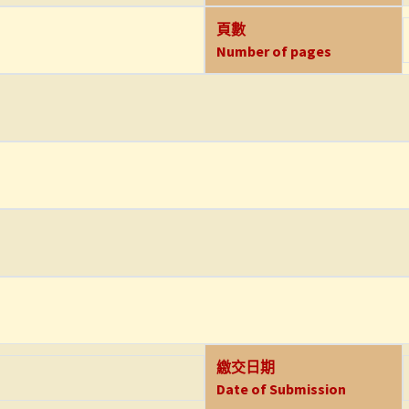
頁數
Number of pages
繳交日期
Date of Submission