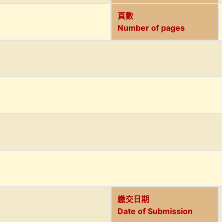
頁數
Number of pages
繳交日期
Date of Submission