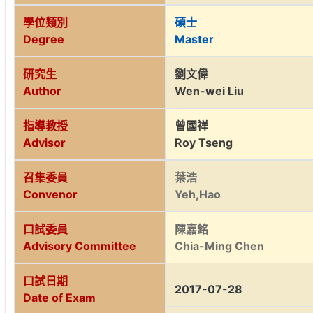
學位類別
碩士
Degree
Master
研究生
劉文偉
Author
Wen-wei Liu
指導教授
曾國祥
Advisor
Roy Tseng
召集委員
葉浩
Convenor
Yeh,Hao
口試委員
陳嘉銘
Advisory Committee
Chia-Ming Chen
口試日期
2017-07-28
Date of Exam