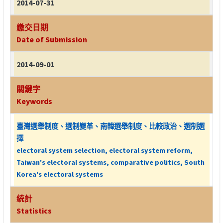
2014-07-31
繳交日期
Date of Submission
2014-09-01
關鍵字
Keywords
臺灣選舉制度、選制變革、南韓選舉制度、比較政治、選制選
擇
electoral system selection, electoral system reform,
Taiwan's electoral systems, comparative politics, South
Korea's electoral systems
統計
Statistics