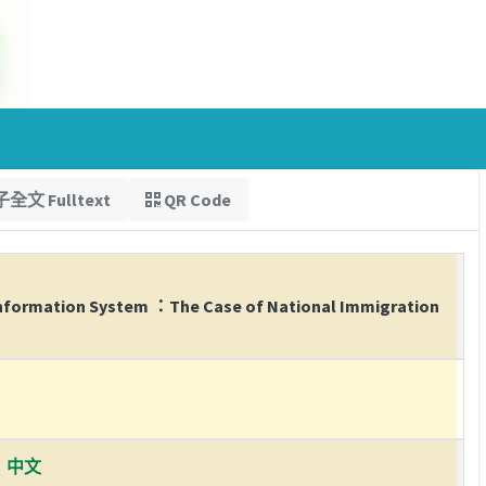
全文 Fulltext
QR Code
 Information System ：The Case of National Immigration
中文