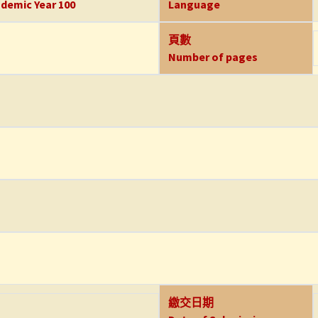
demic Year 100
Language
頁數
Number of pages
繳交日期