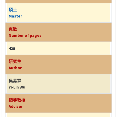
碩士
Master
頁數
Number of pages
420
研究生
Author
吳易霖
Yi-Lin Wu
指導教授
Advisor