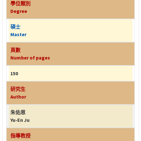
學位類別
Degree
碩士
Master
頁數
Number of pages
150
研究生
Author
朱佑恩
Yu-En Ju
指導教授