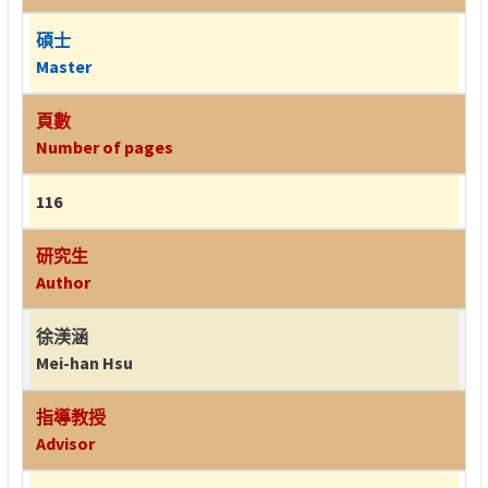
碩士
Master
頁數
Number of pages
116
研究生
Author
徐渼涵
Mei-han Hsu
指導教授
Advisor