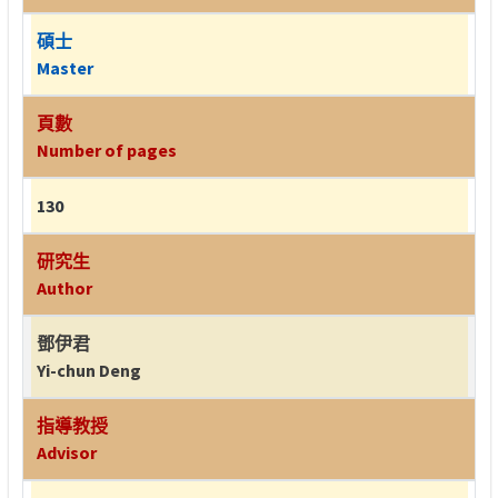
碩士
Master
頁數
Number of pages
130
研究生
Author
鄧伊君
Yi-chun Deng
指導教授
Advisor