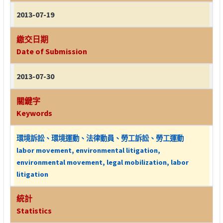
2013-07-19
繳交日期
Date of Submission
2013-07-30
關鍵字
Keywords
環境訴訟、環境運動、法律動員、勞工訴訟、勞工運動
labor movement, environmental litigation,
environmental movement, legal mobilization, labor
litigation
統計
Statistics