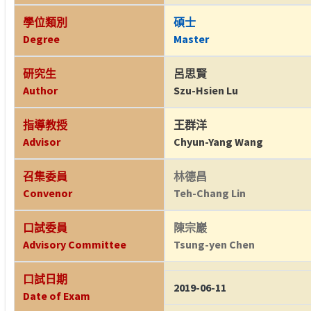
學位類別
碩士
Degree
Master
研究生
呂思賢
Author
Szu-Hsien Lu
指導教授
王群洋
Advisor
Chyun-Yang Wang
召集委員
林德昌
Convenor
Teh-Chang Lin
口試委員
陳宗巖
Advisory Committee
Tsung-yen Chen
口試日期
2019-06-11
Date of Exam