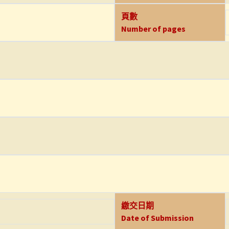
頁數
Number of pages
繳交日期
Date of Submission