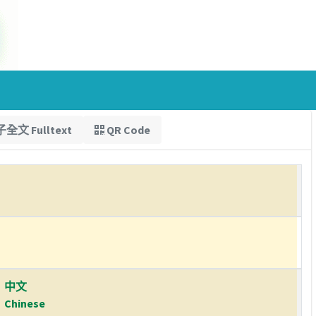
全文 Fulltext
QR Code
中文
Chinese