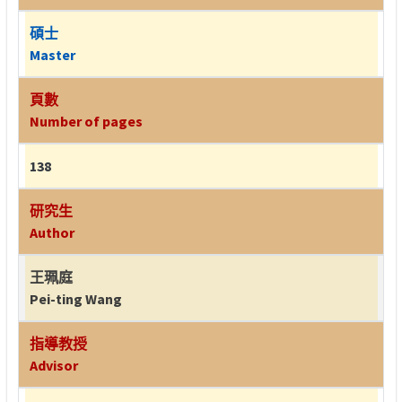
碩士
Master
頁數
Number of pages
138
研究生
Author
王珮庭
Pei-ting Wang
指導教授
Advisor