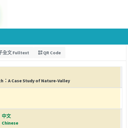
全文 Fulltext
QR Code
ch：A Case Study of Nature-Valley
中文
Chinese