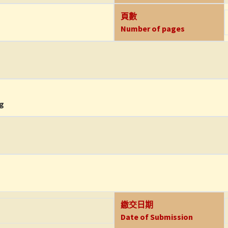
頁數
Number of pages
ng
繳交日期
Date of Submission