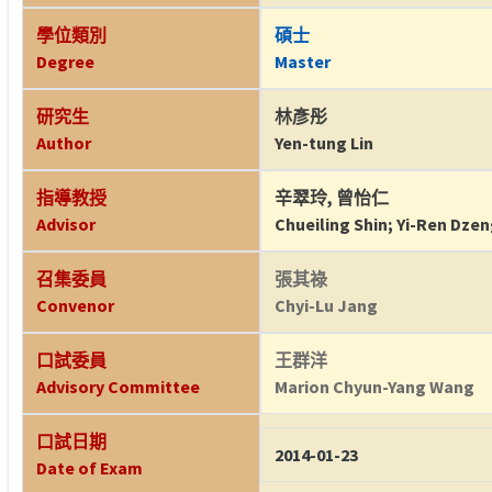
學位類別
碩士
Degree
Master
研究生
林彥彤
Author
Yen-tung Lin
指導教授
辛翠玲
,
曾怡仁
Advisor
Chueiling Shin
;
Yi-Ren Dze
召集委員
張其祿
Convenor
Chyi-Lu Jang
口試委員
王群洋
Advisory Committee
Marion Chyun-Yang Wang
口試日期
2014-01-23
Date of Exam