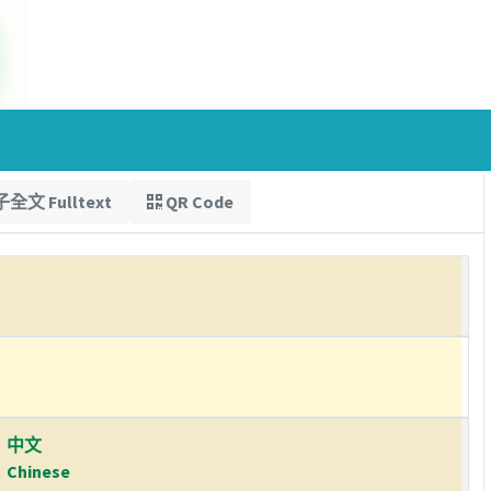
全文 Fulltext
QR Code
中文
Chinese