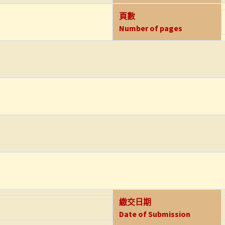
頁數
Number of pages
繳交日期
Date of Submission