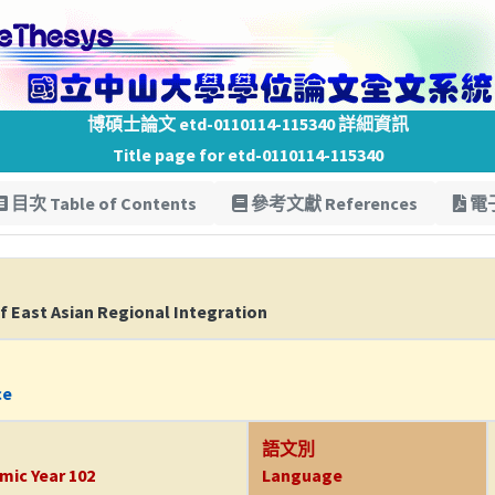
博碩士論文 etd-0110114-115340 詳細資訊
Title page for etd-0110114-115340
目次 Table of Contents
參考文獻 References
電子
of East Asian Regional Integration
ce
語文別
mic Year 102
Language