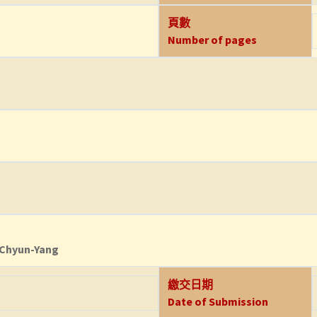
頁數
Number of pages
 Chyun-Yang
繳交日期
Date of Submission