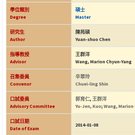
學位類別
碩士
Degree
Master
研究生
陳苑碩
Author
Yuan-shuo Chen
指導教授
王群洋
Advisor
Wang, Marion Chyun-Yang
召集委員
辛翠玲
Convenor
Chuei-ling Shin
口試委員
郭育仁
,
王群洋
Advisory Committee
Yu-Jen, Kuo
;
Wang, Marion
口試日期
2014-01-08
Date of Exam