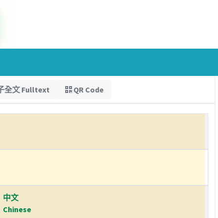
全文 Fulltext
QR Code
中文
Chinese