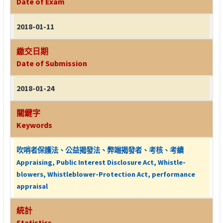
Date of Exam
2018-01-11
繳交日期
Date of Submission
2018-01-24
關鍵字
Keywords
吹哨者保護法、公益揭發法、弊端揭發者、考核、考績
Appraising, Public Interest Disclosure Act, Whistle-
blowers, Whistleblower-Protection Act, performance
appraisal
統計
Statistics