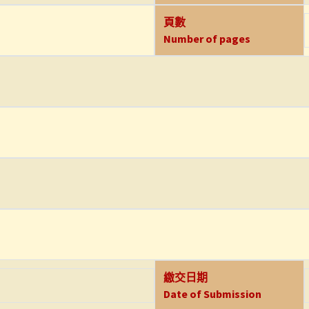
頁數
Number of pages
繳交日期
Date of Submission