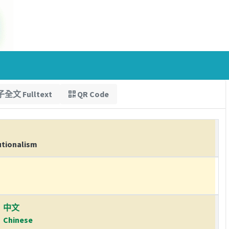
全文 Fulltext
QR Code
utionalism
中文
Chinese