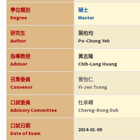
學位類別
碩士
Degree
Master
研究生
葉柏均
Author
Po-Chung Yeh
指導教授
黃志隆
Advisor
Chih-Lung Huang
召集委員
曾怡仁
Convenor
Yi-Jen Tseng
口試委員
杜承嶸
Advisory Committee
Cherng-Rong Duh
口試日期
2014-01-09
Date of Exam