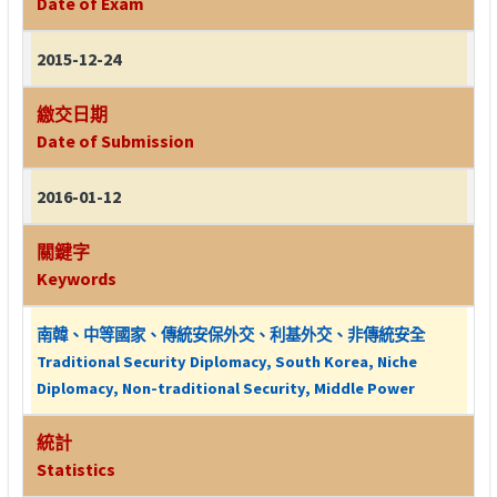
Date of Exam
2015-12-24
繳交日期
Date of Submission
2016-01-12
關鍵字
Keywords
南韓、中等國家、傳統安保外交、利基外交、非傳統安全
Traditional Security Diplomacy, South Korea, Niche
Diplomacy, Non-traditional Security, Middle Power
統計
Statistics