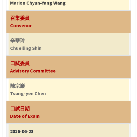
Marion Chyun-Yang Wang
召集委員
Convenor
辛翠玲
Chueiling Shin
口試委員
Advisory Committee
陳宗巖
Tsung-yen Chen
口試日期
Date of Exam
2016-06-23