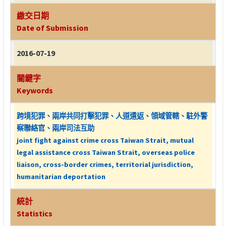
繳交日期
Date of Submission
2016-07-19
關鍵字
Keywords
跨境犯罪、兩岸共同打擊犯罪、人道遣返、領域管轄、駐外警
察聯絡官、兩岸司法互助
joint fight against crime cross Taiwan Strait, mutual
legal assistance cross Taiwan Strait, overseas police
liaison, cross-border crimes, territorial jurisdiction,
humanitarian deportation
統計
Statistics