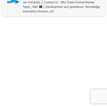
sen University
│ Contact Us : 2452 Thesis Format Review
Team ,
Mail
│ Development and operations : Knowledge
Innovation Division, LIS