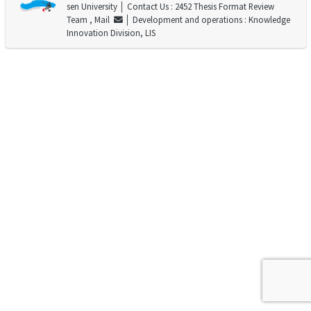
sen University
│ Contact Us : 2452 Thesis Format Review
Team ,
Mail
│ Development and operations : Knowledge
Innovation Division, LIS