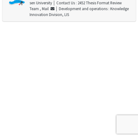
sen University
│ Contact Us : 2452 Thesis Format Review
Team ,
Mail
│ Development and operations : Knowledge
Innovation Division, LIS