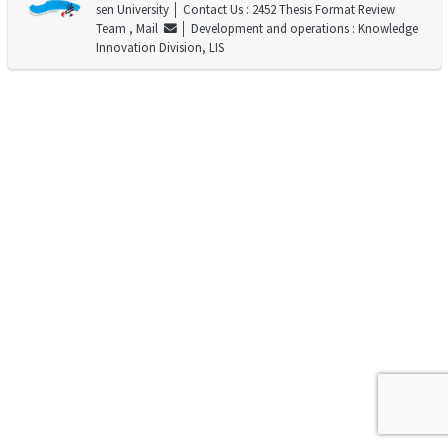
sen University
│ Contact Us : 2452 Thesis Format Review
Team ,
Mail
│ Development and operations : Knowledge
Innovation Division, LIS