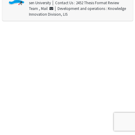
sen University
│ Contact Us : 2452 Thesis Format Review
Team ,
Mail
│ Development and operations : Knowledge
Innovation Division, LIS