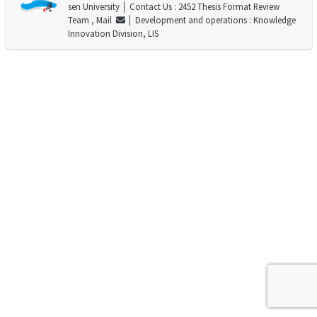
sen University
│ Contact Us : 2452 Thesis Format Review
Team ,
Mail
│ Development and operations : Knowledge
Innovation Division, LIS