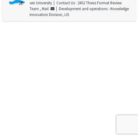
sen University
│ Contact Us : 2452 Thesis Format Review
Team ,
Mail
│ Development and operations : Knowledge
Innovation Division, LIS