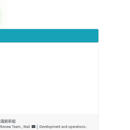
知識創新組
t Review Team ,
Mail
│ Development and operations :