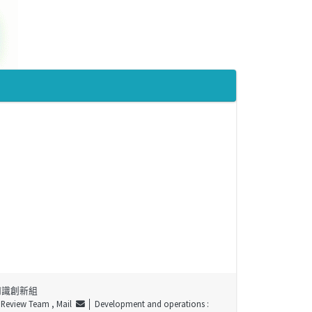
知識創新組
t Review Team ,
Mail
│ Development and operations :