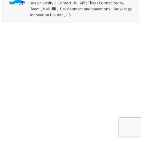
sen University
│ Contact Us : 2452 Thesis Format Review
Team ,
Mail
│ Development and operations : Knowledge
Innovation Division, LIS