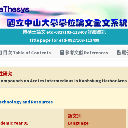
博碩士論文 etd-0827103-113408 詳細資訊
Title page for etd-0827103-113408
目次 Table of Contents
參考文獻 References
電子
性研究
 Compounds on Acetes Intermedious in Kaohsiung Harbor Area
technology and Resources
語文別
demic Year 91
Language