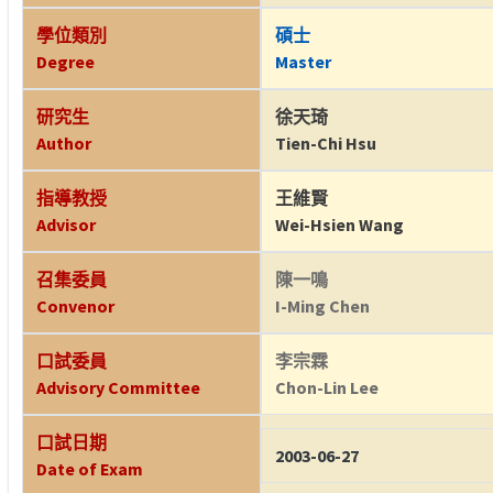
學位類別
碩士
Degree
Master
研究生
徐天琦
Author
Tien-Chi Hsu
指導教授
王維賢
Advisor
Wei-Hsien Wang
召集委員
陳一鳴
Convenor
I-Ming Chen
口試委員
李宗霖
Advisory Committee
Chon-Lin Lee
口試日期
2003-06-27
Date of Exam