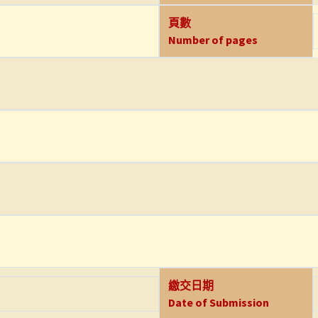
頁數
Number of pages
繳交日期
Date of Submission