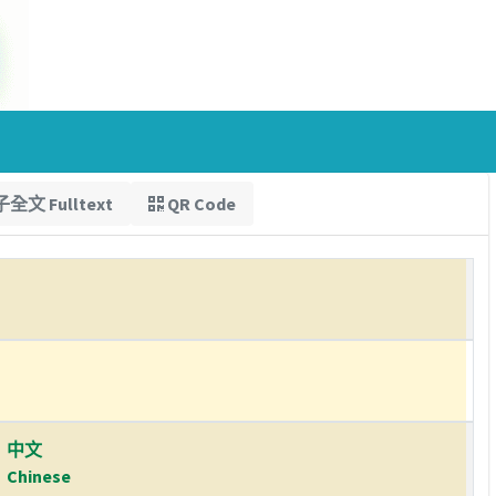
全文 Fulltext
QR Code
中文
Chinese