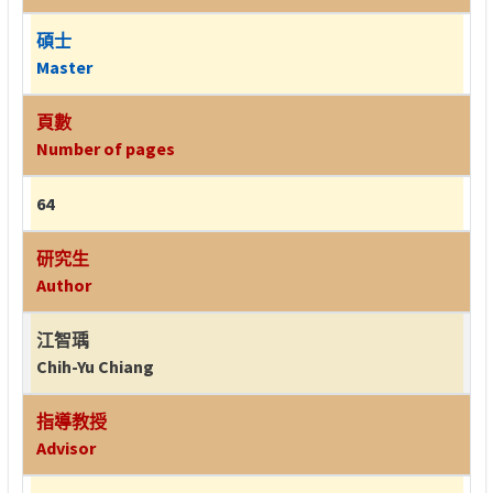
碩士
Master
頁數
Number of pages
64
研究生
Author
江智瑀
Chih-Yu Chiang
指導教授
Advisor