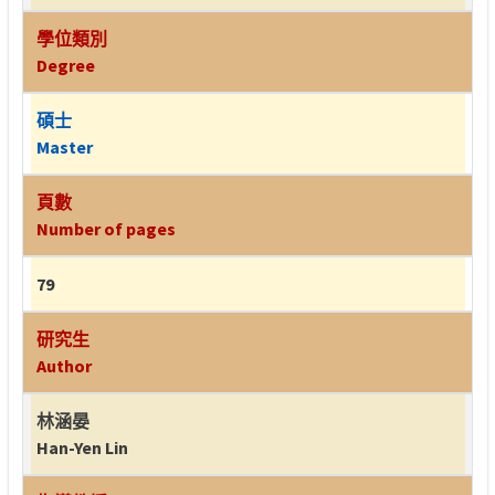
學位類別
Degree
碩士
Master
頁數
Number of pages
79
研究生
Author
林涵晏
Han-Yen Lin