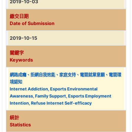
2019-10-03
繳交日期
Date of Submission
2019-10-15
關鍵字
Keywords
網路成癮、拒網自我效能、家庭支持、電競就業意願、電競環
境認知
Internet Addiction, Esports Environmental
Awareness, Family Support, Esports Employment
Intention, Refuse Internet Self-efficacy
統計
Statistics