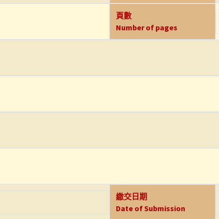
頁數
Number of pages
繳交日期
Date of Submission