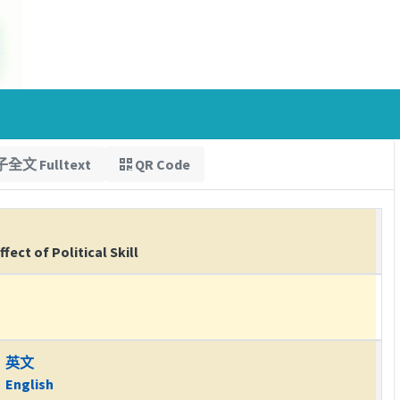
全文 Fulltext
QR Code
ect of Political Skill
英文
English