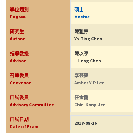
學位類別
碩士
Degree
Master
研究生
陳雅婷
Author
Ya-Ting Chen
指導教授
陳以亨
Advisor
I-Heng Chen
召集委員
李芸蘋
Convenor
Amber Y-P Lee
口試委員
任金剛
Advisory Committee
Chin-Kang Jen
口試日期
2018-08-16
Date of Exam