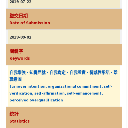
2019-07-22
繳交日期
Date of Submission
2019-09-02
關鍵字
Keywords
自我增強、知覺屈就、自我肯定、自我證實、情感性承諾、離
職意圖
turnover intention, organizational commitment, self-
verification, self-affirmation, self-enhancement,
perceived overqualification
統計
Statistics