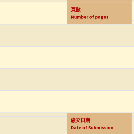
頁數
Number of pages
繳交日期
Date of Submission