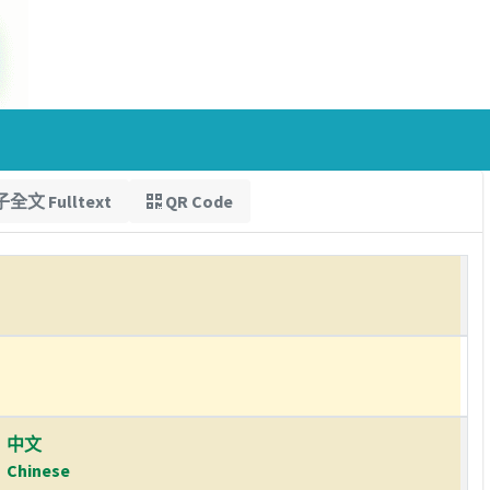
全文 Fulltext
QR Code
中文
Chinese