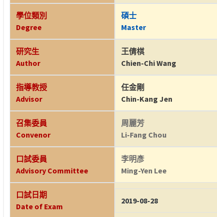
學位類別
碩士
Degree
Master
研究生
王倩棋
Author
Chien-Chi Wang
指導教授
任金剛
Advisor
Chin-Kang Jen
召集委員
周麗芳
Convenor
Li-Fang Chou
口試委員
李明彥
Advisory Committee
Ming-Yen Lee
口試日期
2019-08-28
Date of Exam