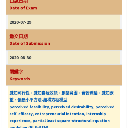
口試日期
Date of Exam
2020-07-29
繳交日期
Date of Submission
2020-08-30
關鍵字
Keywords
感知可行性、感知自我效能、創業意圖、實習體驗、感知欲
望、偏最小平方法-結構方程模型
perceived feasibility, perceived desirability, perceived
self-efficacy, entrepreneurial intention, internship
experience, partial least square-structural equation
modeling (PLS-SEM).