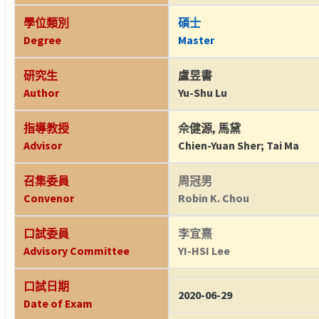
學位類別
碩士
Degree
Master
研究生
盧昱書
Author
Yu-Shu Lu
指導教授
佘健源
,
馬黛
Advisor
Chien-Yuan Sher
;
Tai Ma
召集委員
周冠男
Convenor
Robin K. Chou
口試委員
李宜熹
Advisory Committee
YI-HSI Lee
口試日期
2020-06-29
Date of Exam