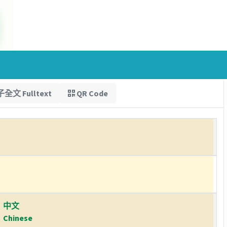
全文 Fulltext
QR Code
中文
Chinese