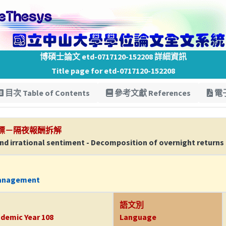
博碩士論文 etd-0717120-152208 詳細資訊
Title page for etd-0717120-152208
目次 Table of Contents
參考文獻 References
電子
標－隔夜報酬拆解
nd irrational sentiment - Decomposition of overnight returns
Management
語文別
demic Year 108
Language