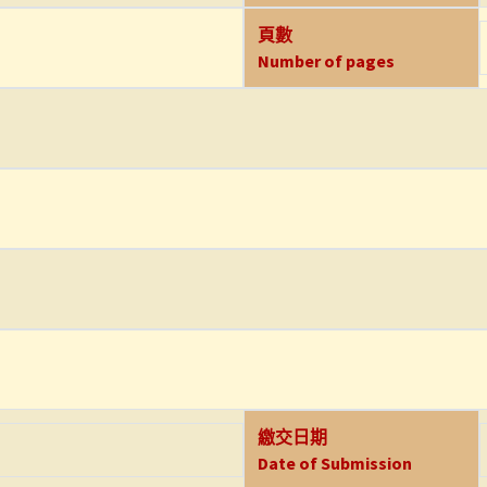
頁數
Number of pages
繳交日期
Date of Submission