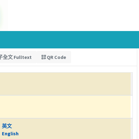
全文 Fulltext
QR Code
英文
English