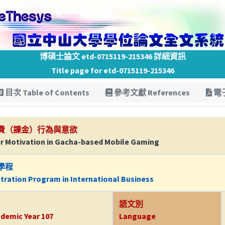
博碩士論文 etd-0715119-215346 詳細資訊
Title page for etd-0715119-215346
目次 Table of Contents
參考文獻 References
電子
費（課金）行為與意欲
er Motivation in Gacha-based Mobile Gaming
學程
tration Program in International Business
語文別
demic Year 107
Language