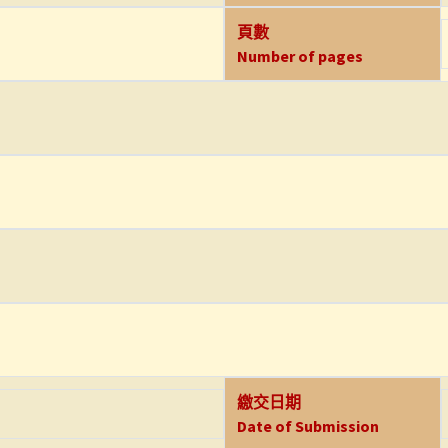
頁數
Number of pages
繳交日期
Date of Submission