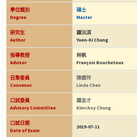
學位類別
碩士
Degree
Master
研究生
鍾沅淇
Author
Yuen-Ki Chung
指導教授
林帆
Advisor
François Bouchetoux
召集委員
陳媛玲
Convenor
Linda Chen
口試委員
鍾金才
Advisory Committee
Kimchoy Chung
口試日期
2019-07-11
Date of Exam