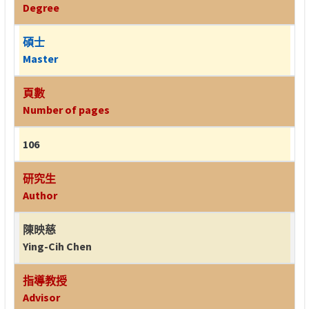
Degree
碩士
Master
頁數
Number of pages
106
研究生
Author
陳映慈
Ying-Cih Chen
指導教授
Advisor