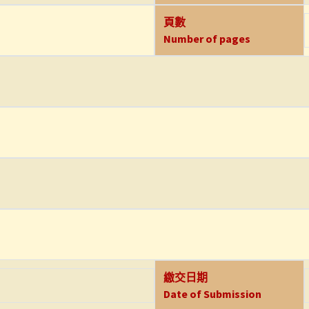
頁數
Number of pages
繳交日期
Date of Submission