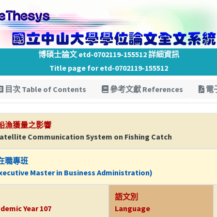
博碩士論文 etd-0702119-155512 詳細資訊
Title page for etd-0702119-155512
目次 Table of Contents
參考文獻 References
電子
船漁獲量之影響
Satellite Communication System on Fishing Catch
在職專班
ecutive Master in Business Administration)
語文別
demic Year 107
Language