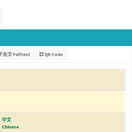
全文 Fulltext
QR Code
中文
Chinese