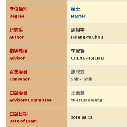
學位類別
碩士
Degree
Master
研究生
周相宇
Author
Hsiang-Yu Chou
指導教授
李澄賢
Advisor
CHENG-HSIEN LI
召集委員
施欣宜
Convenor
Shin-I Shih
口試委員
王豫萱
Advisory Committee
Yu-Hsuan Wang
口試日期
2019-06-13
Date of Exam