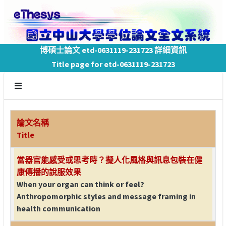
博碩士論文 etd-0631119-231723 詳細資訊
Title page for etd-0631119-231723
論文名稱
Title
當器官能感受或思考時？擬人化風格與訊息包裝在健
康傳播的說服效果
When your organ can think or feel?
Anthropomorphic styles and message framing in
health communication